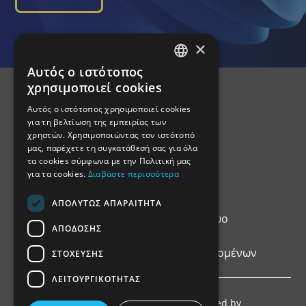
×
Αυτός ο ιστότοπος
GREEK
χρησιμοποιεί cookies
ENGLISH
Αυτός ο ιστότοπος χρησιμοποιεί cookies
για τη βελτίωση της εμπειρίας των
χρηστών. Χρησιμοποιώντας τον ιστότοπό
μας, παρέχετε τη συγκατάθεσή σας για όλα
τα cookies σύμφωνα με την Πολιτική μας
για τα cookies.
Διαβάστε περισσότερα
ΑΠΟΛΥΤΩΣ ΑΠΑΡΑΙΤΗΤΑ
Αρχική
Θεσμικό Πλαίσιο
Δημόσιο Μητρώο
ΑΠΟΔΟΣΗΣ
Επικοινωνία
Πολιτική Προστασίας Προσωπικών Δεδομένων
ΣΤΟΧΕΥΣΗΣ
ΛΕΙΤΟΥΡΓΙΚΟΤΗΤΑΣ
Copyright © 2026 ΑΔΕΕλΕπ. Proudly developed by