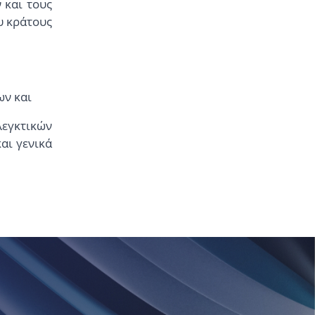
 και τους
υ κράτους
ων και
λεγκτικών
αι γενικά