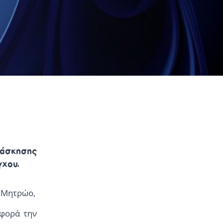
ω άσκησης
γχου.
ο Μητρώο,
αφορά την